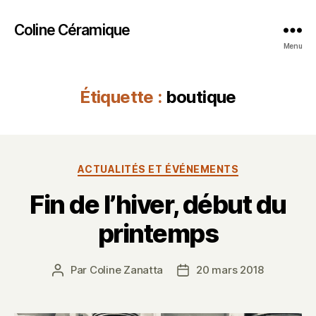
Coline Céramique
Menu
Étiquette :
boutique
Catégories
ACTUALITÉS ET ÉVÉNEMENTS
Fin de l’hiver, début du
printemps
Par
Coline Zanatta
20 mars 2018
Auteur
Date
de
de
l’article
l’article